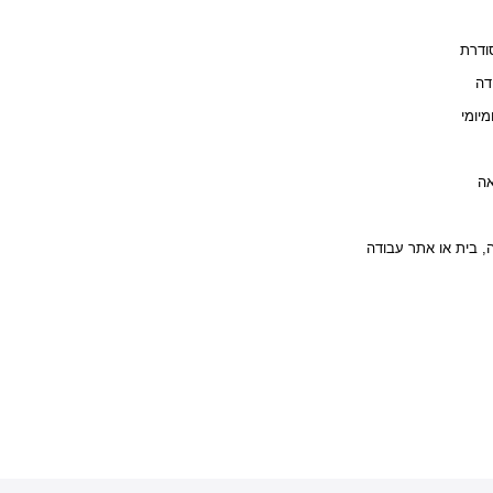
– רת
– 
– מי
– 
 בית או אתר עבודה