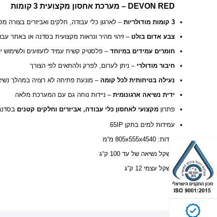
DEVON RED – מערכת אחסון מקצועית 3 קומות
3 קומות מודולריות
לארגון כלי עבודה, חלקים ואביזרים בצורה מסוד
צבע אדום בולט
זיהוי מהיר ונראות מקצועית בסדנה או באתר עבודה
חומרים עמידים במיוחד
פלסטיק קשיח עמיד לזעזועים ולשימוש יומיו
חיבור מודולרי
– ניתן לערום, לפרק ולהתאים לפי הצורך
נעילה בטיחותית לכל קומה
מונעת פתיחה לא רצויה במהלך נשיאה
ידית נשיאה ארגונומית
– ניידות נוחה גם עם המערכת מלאה
פתרון
מקצועי לאחסון כלי עבודה, אביזרים וחלקים קטנים
בסדנה,
עמידות למים בתקן 65IP
מידות: 805x555x4540 מ“מ
משקל נשיאה של עד 100 ק“ג
משקל עצמי 12 ק“ג