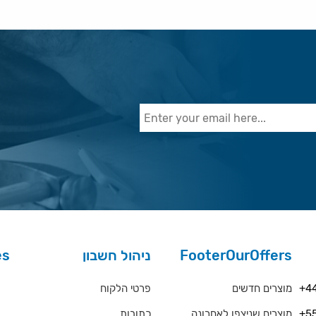
es
ניהול חשבון
FooterOurOffers
rs
פרטי הלקוח
מוצרים חדשים
+44
כתובות
מוצרים שניצפו לאחרונה
+55
QA