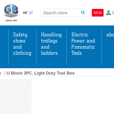
NEW
HE
Safety
Handling
Electric
abo
shoes
trolleys
Power and
and
and
Pneumatic
clothing
ladders
Tools
s
ה
/
U Block 3PC. Light Duty Tool Box