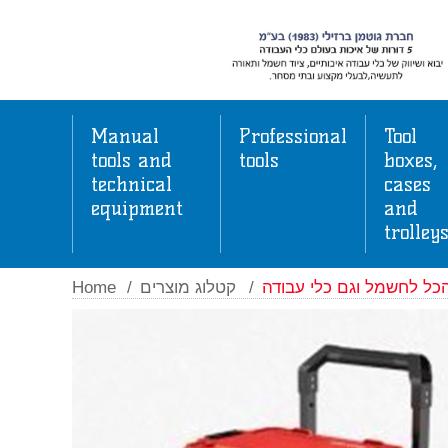
Manual
Professional
Tool
tools and
tools
boxes,
technical
cases
equipment
and
trolley
Home
/
קטלוג מוצרים
/
כל לחשמל וגם כלי עבודה