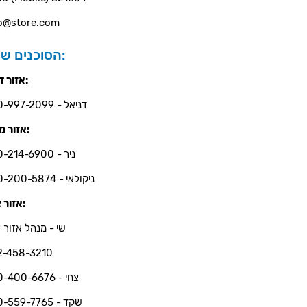
o@store.com
הסוכנים שלנו:
אזור דרום:
דניאל - 050-997-2099
אזור מרכז:
ניר - 050-214-6900
ניקולאי - 050-200-5874
אזור צפון:
שי - מנהל אזור צ
2-458-3210
צחי - 050-400-6676
שקד - 050-559-7765