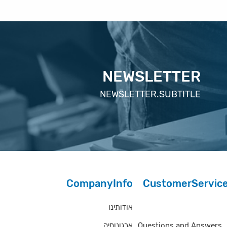
NEWSLETTER
NEWSLETTER.SUBTITLE
CompanyInfo
CustomerServic
אודותינו
Questions and Answe
ארגונומיה
Questions and Answers