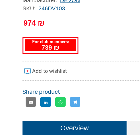
Manufacturer:
DEVON
SKU:
246DV103
974 ₪
For club members:
739 ₪
Share product
Overview