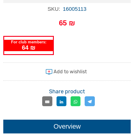
SKU:
16005113
65 ₪
For club members:
64 ₪
Share product
Overview