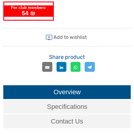
For club members:
54 ₪
Share product
Overview
Specifications
Contact Us