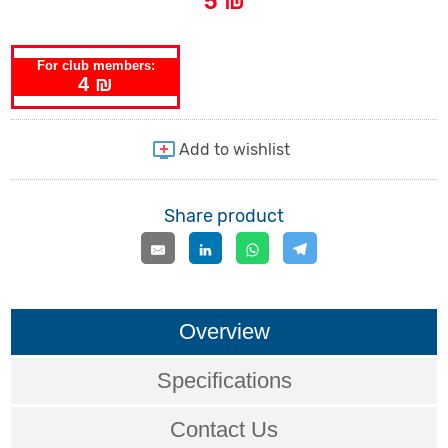
5 ₪
For club members:
4 ₪
Share product
Overview
Specifications
Contact Us