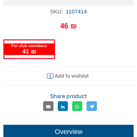
SKU:
1107414
46 ₪
For club members:
41 ₪
Share product
Overview