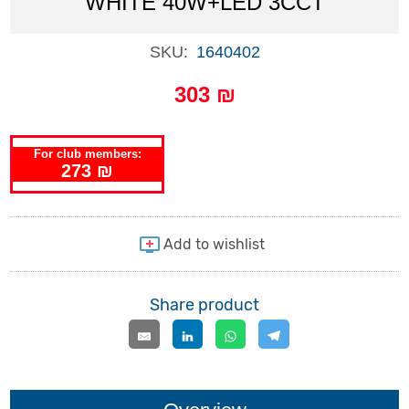
WHITE 40W+LED 3CCT
SKU:
1640402
303 ₪
For club members:
273 ₪
Share product