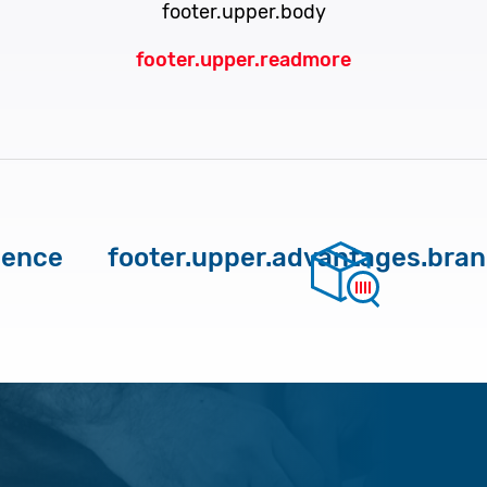
footer.upper.body
footer.upper.readmore
ience
footer.upper.advantages.bra