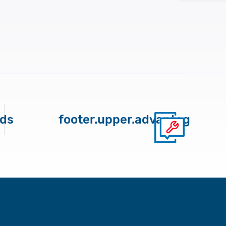
nds
footer.upper.advantages.pr