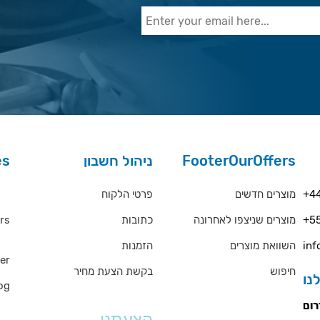
es
ניהול חשבון
FooterOurOffers
rs
פרטי הלקוח
מוצרים חדשים
+44
rs
כתובות
מוצרים שניצפו לאחרונה
+55
QA
הזמנות
השוואת מוצרים
inf
er
חיפוש
בקשת הצעת מחיר
og
ms
הצעתנו