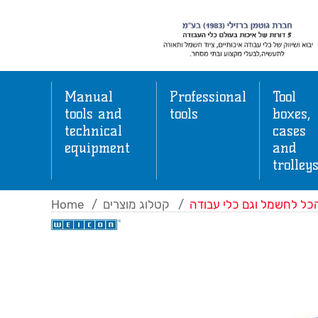
Manual
Professional
Tool
tools and
tools
boxes,
technical
cases
equipment
and
trolley
Home
/
קטלוג מוצרים
/
כל לחשמל וגם כלי עבודה