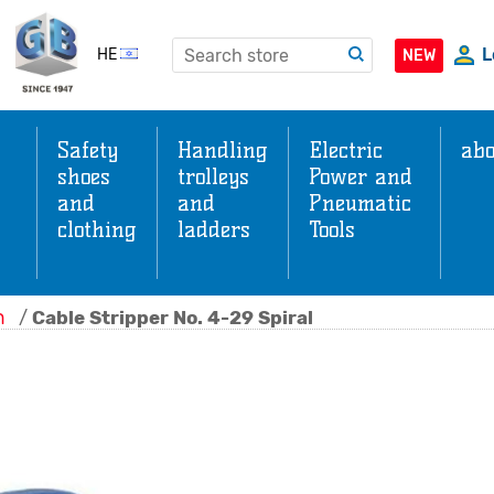
L
HE
NEW
Safety
Handling
Electric
abo
shoes
trolleys
Power and
and
and
Pneumatic
clothing
ladders
Tools
s
ה
/
Cable Stripper No. 4-29 Spiral