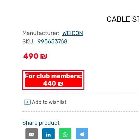
CABLE ST
Manufacturer:
WEICON
SKU:
995653768
490 ₪
For club members:
440 ₪
Share product